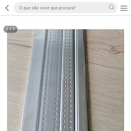
1
/
1