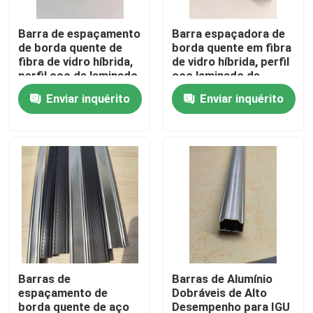
Barra de espaçamento
Barra espaçadora de
Sobre nós
de borda quente de
borda quente em fibra
fibra de vidro híbrida,
de vidro híbrida, perfil
perfil oco de laminado
oco laminado de
Excursão da fábrica
metálico, quebra
metal, para unidades
Enviar inquérito
Enviar inquérito
térmica de baixo valor
de vidro isolante
U, para unidades de
Controle da qualidade
vidro isolantes IGU
vidro duplo
Contacte-nos
Peça umas citações
Barra de alumínio do espaçador
Barras de
Barras de Alumínio
espaçamento de
Dobráveis de Alto
Barra Espaçadora Warm Edge
borda quente de aço
Desempenho para IGU