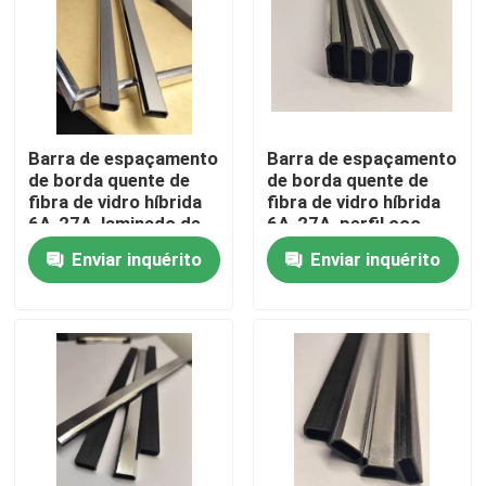
Barra de espaçamento
Barra de espaçamento
de borda quente de
de borda quente de
fibra de vidro híbrida
fibra de vidro híbrida
6A-27A, laminado de
6A-27A, perfil oco
metal oco para IGU de
laminado metálico
Enviar inquérito
Enviar inquérito
vidro duplo
para unidades de vidro
isolantes IGU
Casa
Produtos
Vídeos