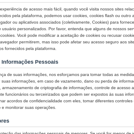
xperiência de acesso mais fácil, quando você visita nossos sites rela
necidos pela plataforma, podemos usar cookies, cookies flash ou outro
egador ou aplicativos associados (coletivamente, Cookies) para fornec
e usuário personalizados. Por favor, entenda que alguns de nossos se
ookies. Você pode modificar a aceitação de cookies ou recusar cook
navegador permitirem, mas isso pode afetar seu acesso seguro aos sit
os fornecidos pela plataforma.
 Informações Pessoais
nça de suas informações, nos esforçamos para tomar todas as medid
r suas informações, em caso de vazamento, dano ou perda de informaç
L, armazenamento de criptografia de informações, controle de acesso 
te funcionários ou terceirizados que podem ser expostos às suas info
inar acordos de confidencialidade com eles, tomar diferentes controles
 e monitorar suas operações.
ores
oteção das informações pessoais de menores. Se você for menor de 