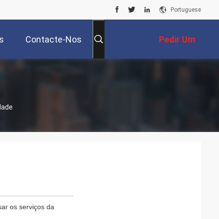
Portuguese
s
Contacte-Nos
Pedir Um
Orçamento
idade
sar os serviços da