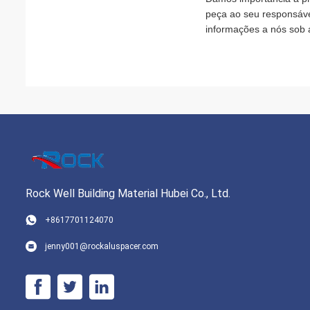
peça ao seu responsável
informações a nós sob 
Rock Well Building Material Hubei Co., Ltd.
+8617701124070
jenny001@rockaluspacer.com