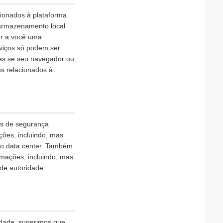
cionados à plataforma
 armazenamento local
er a você uma
rviços só podem ser
ies se seu navegador ou
es relacionados à
as de segurança
ões, incluindo, mas
ao data center. Também
rmações, incluindo, mas
 de autoridade
idade, sugerimos que