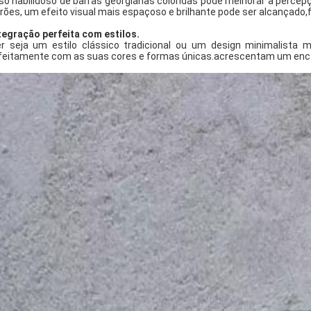
so habilidoso de barras georgianas coloridas pode melhorar a percep
rões, um efeito visual mais espaçoso e brilhante pode ser alcançado,
tegração perfeita com estilos.
r seja um estilo clássico tradicional ou um design minimalista 
feitamente com as suas cores e formas únicas.acrescentam um encanto