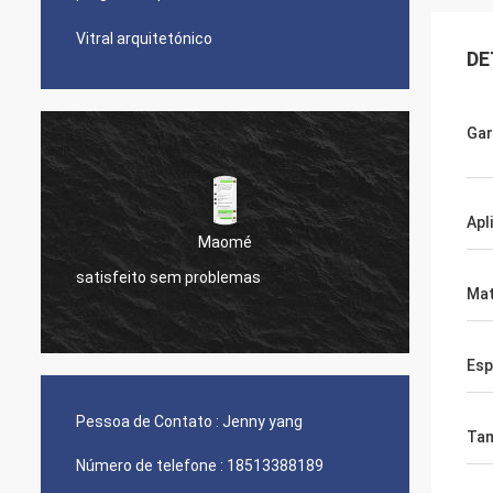
Vitral arquitetónico
DE
Gar
Apl
Maomé
Eric
problemas
seu produto é perfeito
Mat
Esp
Pessoa de Contato :
Jenny yang
Ta
Número de telefone :
18513388189