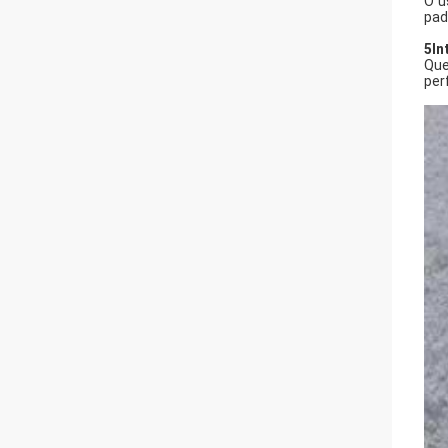
O u
pad
5In
Que
per