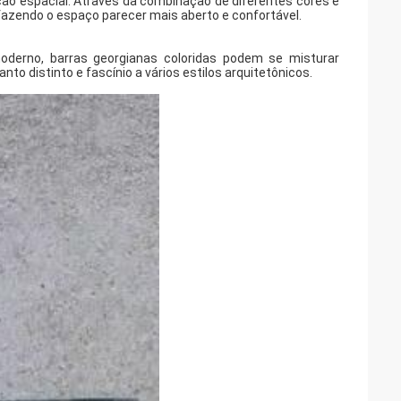
ção espacial. Através da combinação de diferentes cores e
fazendo o espaço parecer mais aberto e confortável.
moderno, barras georgianas coloridas podem se misturar
 distinto e fascínio a vários estilos arquitetônicos.