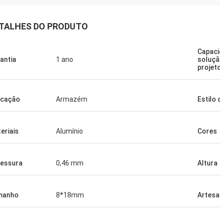
TALHES DO PRODUTO
Capaci
antia
1 ano
soluçã
projet
icação
Armazém
Estilo 
Lalit
Muito boa qualidade, incrível, sempre
muito útil.
eriais
Alumínio
Cores
essura
0,46 mm
Altura
manho
8*18mm
Artesa