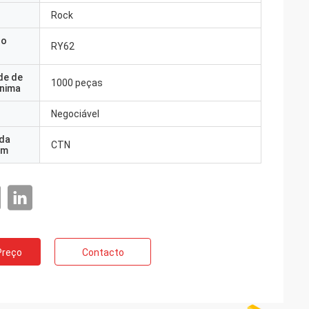
Rock
do
RY62
de de
1000 peças
nima
Negociável
 da
CTN
em
Preço
Contacto