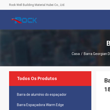
Rock Well Building Material Hubei Co., Ltd.
B
Casa
/
Barra Georgian 
Todos Os Produtos
Ba
1
Barra de alumínio do espaçador
Barra Espaçadora Warm Edge