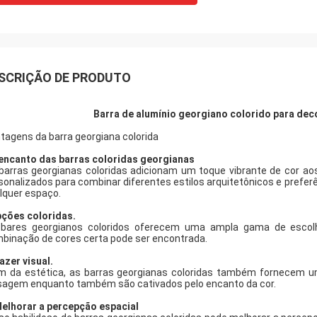
SCRIÇÃO DE PRODUTO
Barra de alumínio georgiano colorido para dec
tagens da barra georgiana colorida
encanto das barras coloridas georgianas
barras georgianas coloridas adicionam um toque vibrante de cor 
sonalizados para combinar diferentes estilos arquitetônicos e prefe
lquer espaço.
ções coloridas.
bares georgianos coloridos oferecem uma ampla gama de escolh
binação de cores certa pode ser encontrada.
azer visual.
m da estética, as barras georgianas coloridas também fornecem um
sagem enquanto também são cativados pelo encanto da cor.
Melhorar a percepção espacial