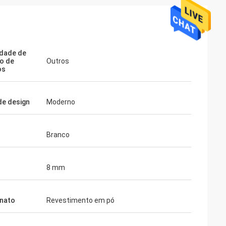
dade de
o de
Outros
os
de design
Moderno
Branco
8 mm
nato
Revestimento em pó