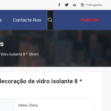
Portuguese
s
Contacte-Nos
Pedir Um
Orçamento
os
 Vidro Isolante 8 * 18mm
decoração de vidro isolante 8 *
Hebei, China