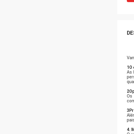
DE
Van
1O 
As 
per
qua
2Op
Os 
com
3Pr
Alé
pai
4. 