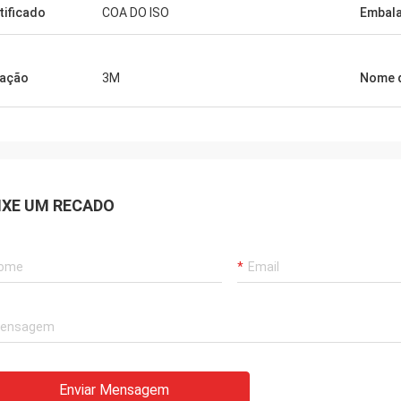
tificado
COA DO ISO
Embal
ação
3M
Nome 
IXE UM RECADO
Enviar Mensagem