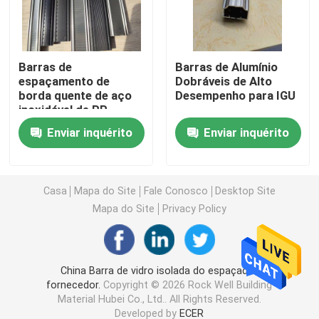
Barra espaçadora butílica
Barras de
Barras de Alumínio
espaçamento de
Dobráveis de Alto
Barra Georgian de Windows
borda quente de aço
Desempenho para IGU
inoxidável de PP
híbrido, perfil de
Selante de vidro isolado
Enviar inquérito
Enviar inquérito
dessicante para
vidros duplos IGU
Fita de Vedação de Butil
Casa
Mapa do Site
Fale Conosco
Desktop Site
Mapa do Site
Privacy Policy
almofada de cortiça
Dessecativo da peneira molecular
China Barra de vidro isolada do espaçador
fornecedor.
Copyright © 2026 Rock Well Building
Material Hubei Co., Ltd.. All Rights Reserved.
Conector de canto de plástico
Developed by
ECER