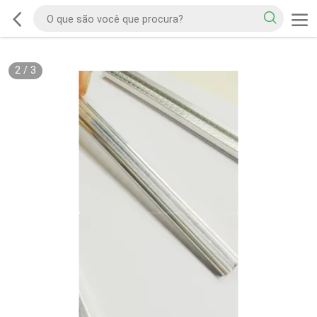
2
/
3