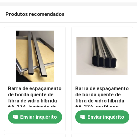
Produtos recomendados
Barra de espaçamento
Barra de espaçamento
de borda quente de
de borda quente de
Casa
fibra de vidro híbrida
fibra de vidro híbrida
6A-27A, laminado de
6A-27A, perfil oco
metal oco para IGU de
laminado metálico
Produtos
Enviar inquérito
Enviar inquérito
vidro duplo
para unidades de vidro
isolantes IGU
Vídeos