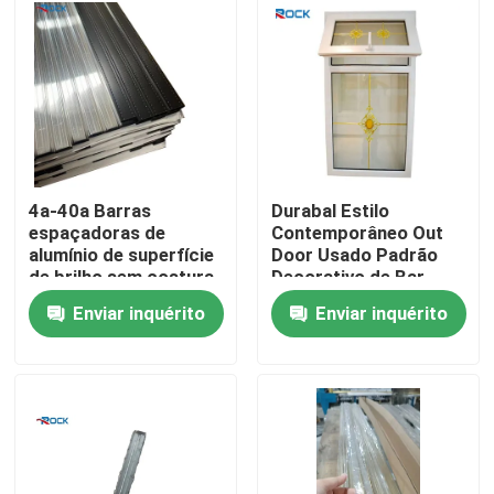
Sobre nós
Excursão da fábrica
Controle da qualidade
4a-40a Barras
Durabal Estilo
espaçadoras de
Contemporâneo Out
alumínio de superfície
Door Usado Padrão
Contacte-nos
de brilho sem costura,
Decorativo de Bar
espessura múltipla,
Georgiano Para
Enviar inquérito
Enviar inquérito
tamanho completo,
Janelas Modernas de
Peça umas citações
para vidros duplos
Bar Georgiano
Barra de alumínio do espaçador
Barra Espaçadora Warm Edge