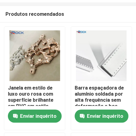
Produtos recomendados
Janela em estilo de
Barra espaçadora de
luxo ouro rosa com
alumínio soldada por
Casa
superfície brilhante
alta frequência sem
em PVC em estilo
deformação e boa
georgiano com flores
resistência
Produtos
Enviar inquérito
Enviar inquérito
decorativas
Vídeos