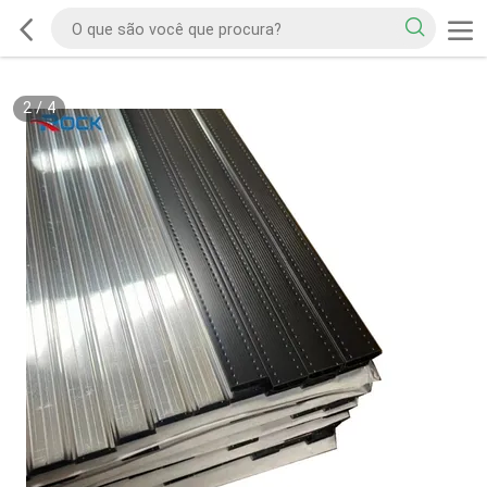
2
/
4