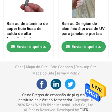
Barra espaçadora butílica
Barras de alumínio de
Barras Geirgian de
superfície lisas de
alumínio à prova de UV
Barra Georgian de Windows
solda de alta
para janelas e portas
frequência do
espaçador para
Selante de vidro isolado
Enviar inquérito
Enviar inquérito
unidades de vidro
isoladas
Fita de Vedação de Butil
Casa
Mapa do Site
Fale Conosco
Desktop Site
Mapa do Site
Privacy Policy
almofada de cortiça
Dessecativo da peneira molecular
China Pregos de expansão de plugues de
parafuso de plástico fornecedor.
Copyright ©
2026 Rock Well Building Material Hubei Co., Ltd..
Conector de canto de plástico
All Rights Reserved. Developed by
ECER