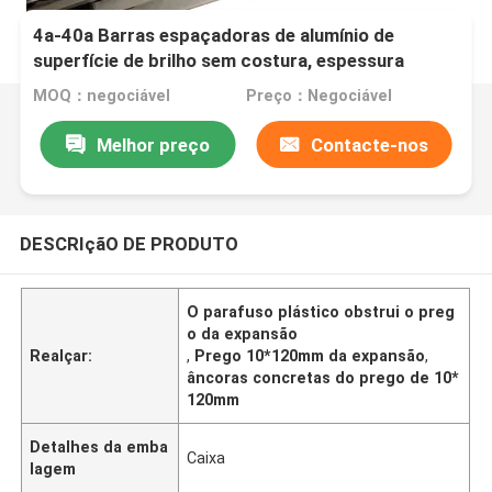
4a-40a Barras espaçadoras de alumínio de
superfície de brilho sem costura, espessura
múltipla, tamanho completo, para vidros duplos
MOQ：negociável
Preço：Negociável
Melhor preço
Contacte-nos
DESCRIçãO DE PRODUTO
O parafuso plástico obstrui o preg
o da expansão
Realçar:
,
Prego 10*120mm da expansão
,
âncoras concretas do prego de 10*
120mm
Detalhes da emba
Caixa
lagem