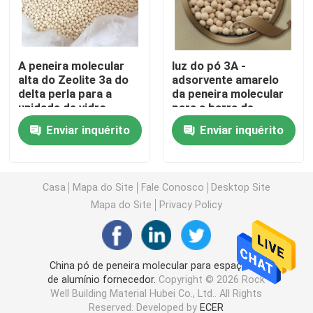
Barra espaçadora butílica
A peneira molecular
luz do pó 3A -
alta do Zeolite 3a do
adsorvente amarelo
Barra Georgian de Windows
delta perla para a
da peneira molecular
unidade de vidro
para a barra de
isolada
alumínio do espaçador
Selante de vidro isolado
Enviar inquérito
Enviar inquérito
Fita de Vedação de Butil
Casa
Mapa do Site
Fale Conosco
Desktop Site
Mapa do Site
Privacy Policy
almofada de cortiça
Dessecativo da peneira molecular
China pó de peneira molecular para espaçador
de alumínio fornecedor.
Copyright © 2026 Rock
Well Building Material Hubei Co., Ltd.. All Rights
Conector de canto de plástico
Reserved. Developed by
ECER