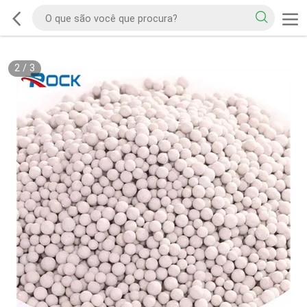
2
/
3