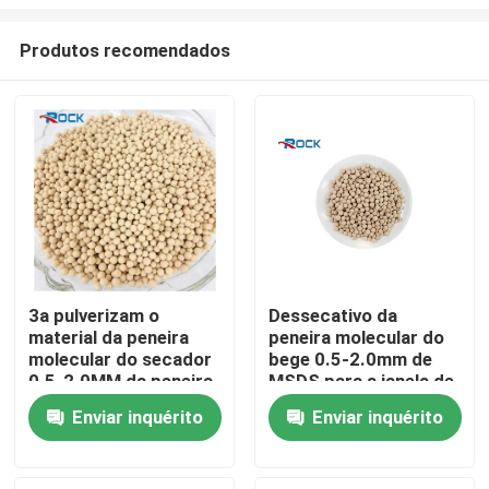
Produtos recomendados
3a pulverizam o
Dessecativo da
material da peneira
peneira molecular do
Casa
molecular do secador
bege 0.5-2.0mm de
0.5-2.0MM da peneira
MSDS para a janela de
molecular
vidro de isolamento
Produtos
Enviar inquérito
Enviar inquérito
Vídeos