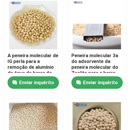
Sobre nós
Excursão da fábrica
Controle da qualidade
A peneira molecular de
Peneira molecular 3a
IG perla para a
do adsorvente da
remoção de alumínio
peneira molecular do
Contacte-nos
da água da barra do
Zeolite para a barra
espaçador
térmica do espaçador
Enviar inquérito
Enviar inquérito
Peça umas citações
Barra de alumínio do espaçador
Barra Espaçadora Warm Edge