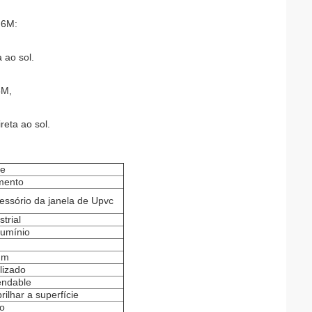
 6M:
 ao sol.
6M,
reta ao sol.
ze
amento
essório da janela de Upvc
trial
lumínio
mm
lizado
endable
rilhar a superfície
o