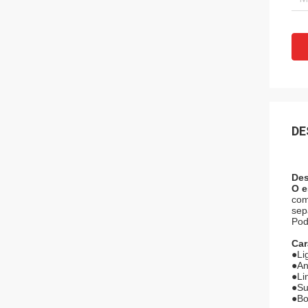
DE
Des
O e
com
sep
Pod
Car
●
Li
●An
●Li
●Su
●Bo