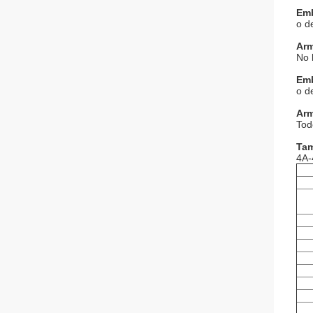
Em
o d
Ar
No 
Em
o d
Ar
Tod
Ta
4A-