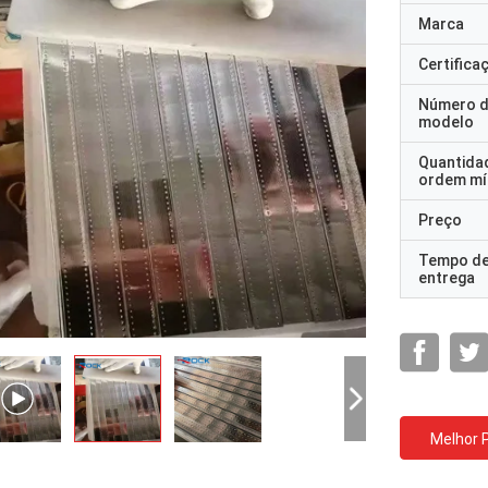
Marca
Certifica
Número 
modelo
Quantida
ordem mí
Preço
Tempo d
entrega
Melhor 