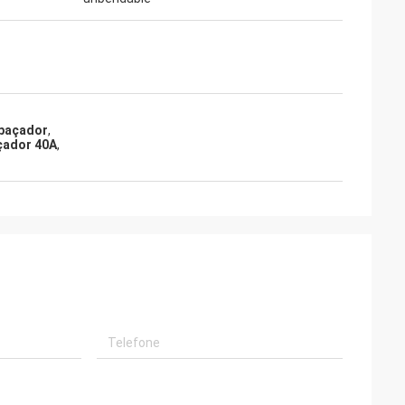
spaçador
,
açador 40A
,