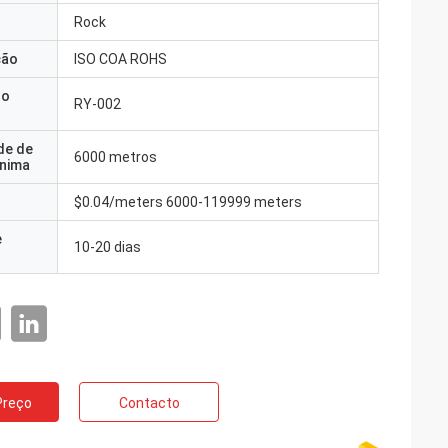
Rock
ção
ISO COA ROHS
do
RY-002
de de
6000 metros
nima
$0.04/meters 6000-119999 meters
e
10-20 dias
Preço
Contacto