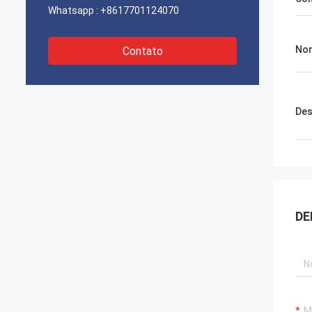
Whatsapp :
+8617701124070
Nom
Contato
Des
DE