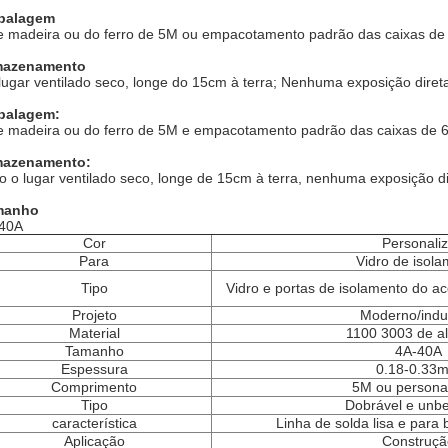
balagem
e madeira ou do ferro de 5M ou empacotamento padrão das caixas de
mazenamento
lugar ventilado seco, longe do 15cm à terra; Nenhuma exposição direta
balagem:
e madeira ou do ferro de 5M e empacotamento padrão das caixas de 
mazenamento:
o o lugar ventilado seco, longe de 15cm à terra, nenhuma exposição di
manho
40A
Cor
Personali
Para
Vidro de isol
Tipo
Vidro e portas de isolamento do ac
Projeto
Moderno/indus
Material
1100 3003 de a
Tamanho
4A-40A
Espessura
0.18-0.33
Comprimento
5M ou persona
Tipo
Dobrável e unb
característica
Linha de solda lisa e para b
Aplicação
Construçã