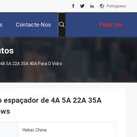
Portuguese
s
Contacte-Nos
Pedir Um
utos
Orçamento
 4A 5A 22A 35A 40A Para O Vidro
do espaçador de 4A 5A 22A 35A
ows
Hebei, China