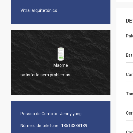
Vitral arquitetónico
DE
Pal
Est
Maomé
Cor
satisfeito sem problemas
seu produto é pe
Ta
Cer
Pessoa de Contato :
Jenny yang
Número de telefone :
18513388189
Co