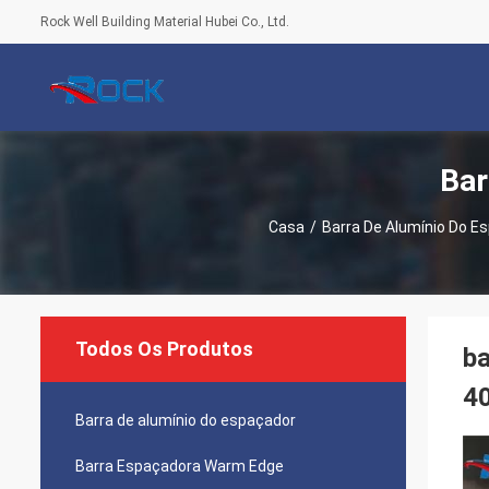
Rock Well Building Material Hubei Co., Ltd.
Bar
Casa
/
Barra De Alumínio Do E
Todos Os Produtos
ba
4
Barra de alumínio do espaçador
Barra Espaçadora Warm Edge