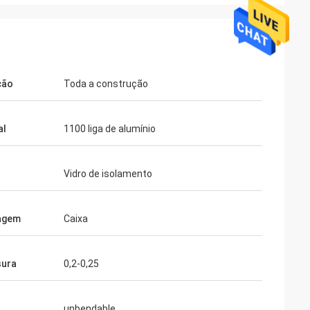
ção
Toda a construção
al
1100 liga de alumínio
re
Vidro de isolamento
agem
Caixa
sura
0,2-0,25
unbendable