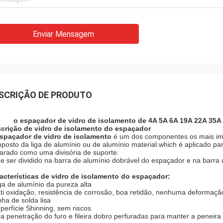
Enviar Mensagem
SCRIÇÃO DE PRODUTO
o espaçador de vidro de isolamento de 4A 5A 6A 19A 22A 35A 
crição de vidro de isolamento do espaçador
spaçador de vidro de isolamento
é um dos componentes os mais impo
posto da liga de alumínio ou de alumínio material.which é aplicado pa
arado como uma divisória de suporte.
e ser dividido na barra de alumínio dobrável do espaçador e na barra
acterísticas
de vidro de isolamento
do
espaçador
:
ga de alumínio da pureza alta
ti oxidação, resistência de corrosão, boa retidão, nenhuma deformaçã
nha de solda lisa
perfície Shinning, sem riscos
a penetração do furo e fileira dobro perfuradas para manter a peneira