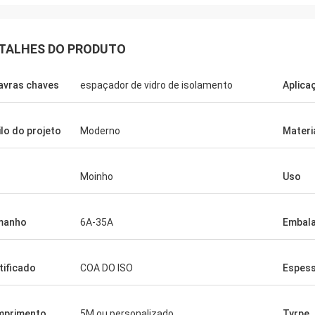
TALHES DO PRODUTO
avras chaves
espaçador de vidro de isolamento
Aplica
ilo do projeto
Moderno
Materi
Lalit
Eric
Muito boa qualidade, incrível, semp
Moinho
Uso
rfeito
muito útil.
manho
6A-35A
Embal
tificado
COA DO ISO
Espes
mprimento
5M ou personalizado
Tyrpe