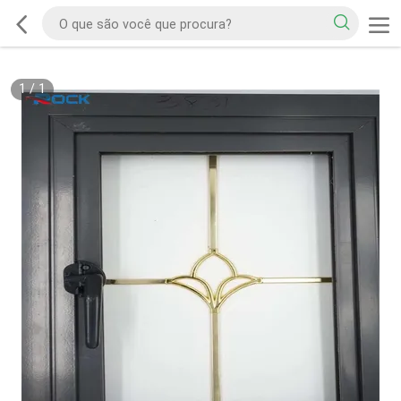
1
/
1