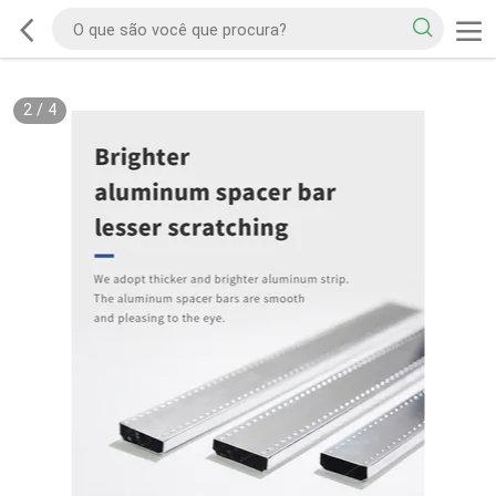
2
/
4