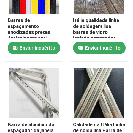
Sobre nós
Barras de
Itália qualidade linha
espaçamento
de soldagem lisa
anodizadas pretas
barras de vidro
Excursão da fábrica
Antioxidante anti-
isolado espaçador
corrosivo 15-20 anos
Enviar inquérito
Enviar inquérito
Barras de
Controle da qualidade
espaçamento de
alumínio Negro para
unidades de vidros
Contacte-nos
duplos
Peça umas citações
Barra de alumínio do espaçador
Barra de alumínio do
Calidade da Itália Linha
Barra Espaçadora Warm Edge
espaçador da janela
de solda lisa Barra de