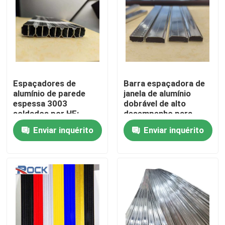
Espaçadores de
Barra espaçadora de
alumínio de parede
janela de alumínio
espessa 3003
dobrável de alto
soldados por HF:
desempenho para
máxima rigidez
unidades de vidro
Enviar inquérito
Enviar inquérito
estrutural e fiabilidade
isolante
sem nevoeiro para IGU
premium
Casa
Produtos
Vídeos