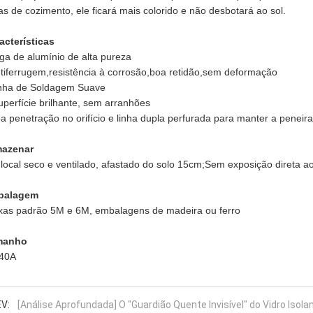
as de cozimento, ele ficará mais colorido e não desbotará ao sol.
acterísticas
iga de alumínio de alta pureza
tiferrugem,resistência à corrosão,boa retidão,sem deformação
nha de Soldagem Suave
uperfície brilhante, sem arranhões
a penetração no orifício e linha dupla perfurada para manter a peneir
azenar
local seco e ventilado, afastado do solo 15cm;Sem exposição direta ao
balagem
xas padrão 5M e 6M, embalagens de madeira ou ferro
manho
40A
V:
[Análise Aprofundada] O "Guardião Quente Invisível" do Vidro Isol