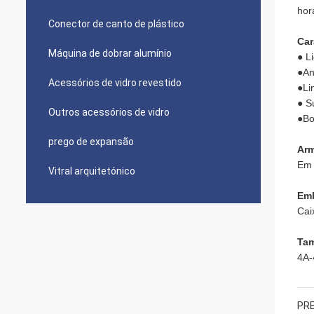
hor
Conector de canto de plástico
Car
Máquina de dobrar alumínio
● L
●An
Acessórios de vidro revestido
●Li
● S
Outros acessórios de vidro
●Bo
prego de expansão
Arm
Em 
Vitral arquitetónico
Em
Cai
Ta
4A-
PRE