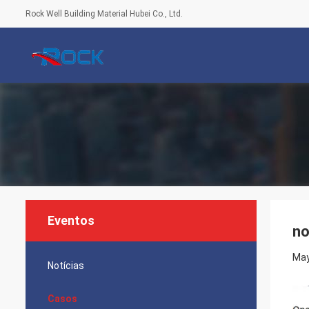
Rock Well Building Material Hubei Co., Ltd.
Eventos
no
May
Notícias
Casos